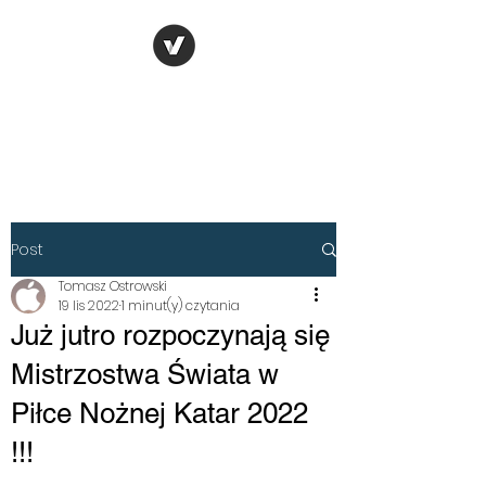
TOMASZ
OSTROWSKI
Post
Tomasz Ostrowski
19 lis 2022
1 minut(y) czytania
Już jutro rozpoczynają się
Mistrzostwa Świata w
Piłce Nożnej Katar 2022
!!!