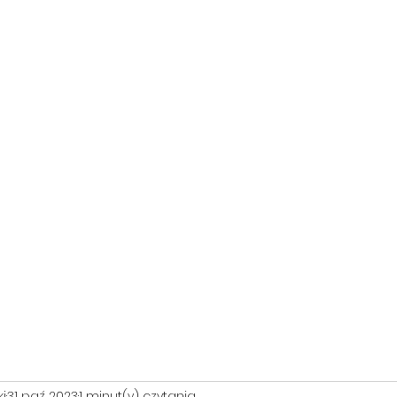
ostrowskitomasz819@gmail.co
(+48) 605
m
523
i
31 paź 2023
1 minut(y) czytania