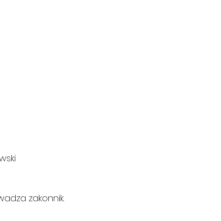
wski
adza zakonnik.