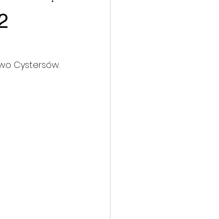
2
wo Cystersów.