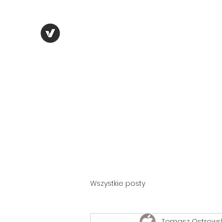
TOMASZ OSTROWSKI
Home
Blog
Menu
Grupy
Więcej
Wszystkie posty
Tomasz Ostrowsk